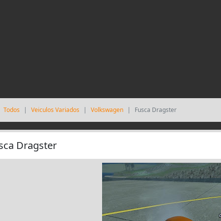
Todos
Veiculos Variados
Volkswagen
Fusca Dragster
sca Dragster