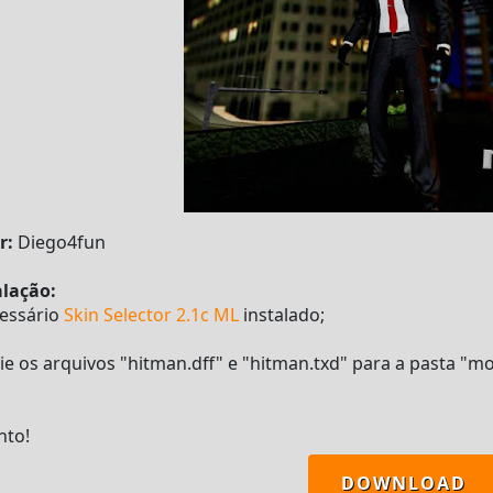
r:
Diego4fun
alação:
cessário
Skin Selector 2.1c ML
instalado;
ie os arquivos "hitman.dff" e "hitman.txd" para a pasta "m
nto!
DOWNLOAD