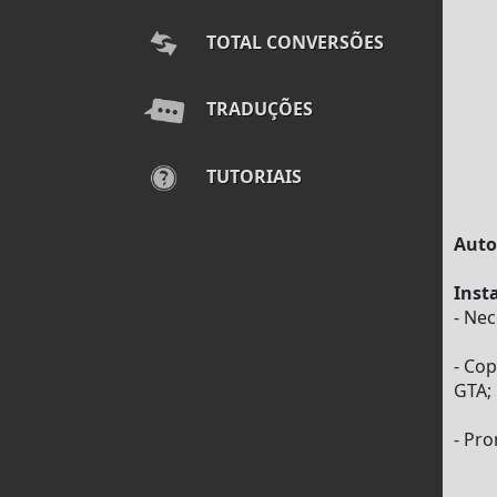
TOTAL CONVERSÕES
TRADUÇÕES
TUTORIAIS
Auto
Inst
- Ne
- Cop
GTA;
- Pro