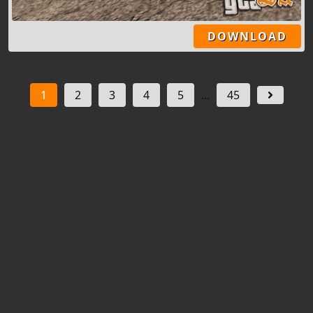
DOWNLOAD
1
2
3
4
5
...
45